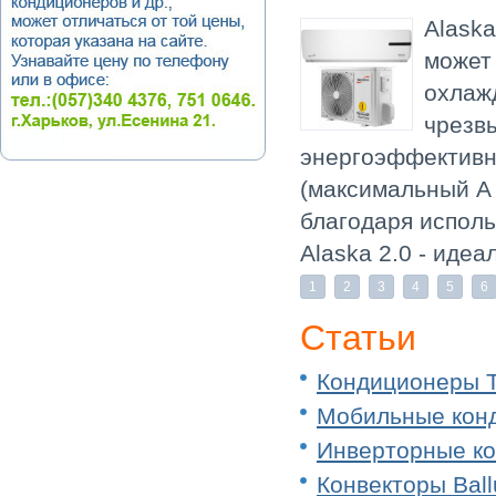
Alaska
может 
охлажд
чрезв
энергоэффективно
(максимальный A 
благодаря испол
Alaska 2.0 - иде
1
2
3
4
5
6
Статьи
Кондиционеры T
Мобильные конд
Инверторные ко
Конвекторы Ball