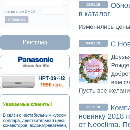
Обнов
18.01.19
это не спам 2 + 10 =
в каталог
Изменились цены
С Но
04.01.19
Друзь
Рожде
доброт
вам сч
Пусть все желани
Комп
12.12.18
новинку 2018 г
от Neoclima.
Пе