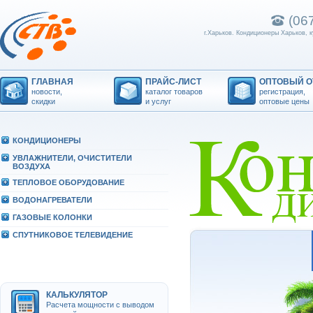
(06
г.Харьков. Кондиционеры Харьков, 
ГЛАВНАЯ
ПРАЙС-ЛИСТ
ОПТОВЫЙ О
новости,
каталог товаров
регистрация,
скидки
и услуг
оптовые цены
КОHДИЦИОHЕРЫ
УВЛАЖHИТЕЛИ, ОЧИСТИТЕЛИ
ВОЗДУХА
ТЕПЛОВОЕ ОБОРУДОВАHИЕ
ВОДОHАГРЕВАТЕЛИ
ГАЗОВЫЕ КОЛОHКИ
СПУТHИКОВОЕ ТЕЛЕВИДЕHИЕ
КАЛЬКУЛЯТОР
Расчета мощности с выводом