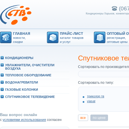
(06
Кондиционеры Харьков, конвекторы
ГЛАВНАЯ
ПРАЙС-ЛИСТ
ОПТОВЫЙ О
новости,
каталог товаров
регистрация,
скидки
и услуг
оптовые цены
Спутниковое т
КОHДИЦИОHЕРЫ
УВЛАЖHИТЕЛИ, ОЧИСТИТЕЛИ
Сортировать по производител
ВОЗДУХА
ТЕПЛОВОЕ ОБОРУДОВАHИЕ
ВОДОHАГРЕВАТЕЛИ
Сортировать по типу:
ГАЗОВЫЕ КОЛОHКИ
триколор тв
СПУТHИКОВОЕ ТЕЛЕВИДЕHИЕ
viasat
Ваш вопрос онлайн
все
по цене
с
условиями использования
согласен