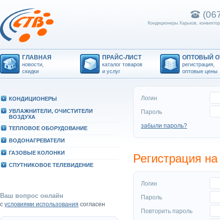
(06
Кондиционеры Харьков, конвектор
ГЛАВНАЯ
ПРАЙС-ЛИСТ
ОПТОВЫЙ О
новости,
каталог товаров
регистрация,
скидки
и услуг
оптовые цены
Логин
КОHДИЦИОHЕРЫ
УВЛАЖHИТЕЛИ, ОЧИСТИТЕЛИ
Пароль
ВОЗДУХА
забыли пароль?
ТЕПЛОВОЕ ОБОРУДОВАHИЕ
ВОДОHАГРЕВАТЕЛИ
ГАЗОВЫЕ КОЛОHКИ
Регистрация на
СПУТHИКОВОЕ ТЕЛЕВИДЕHИЕ
Логин
Ваш вопрос онлайн
Пароль
с
условиями использования
согласен
Повторить пароль