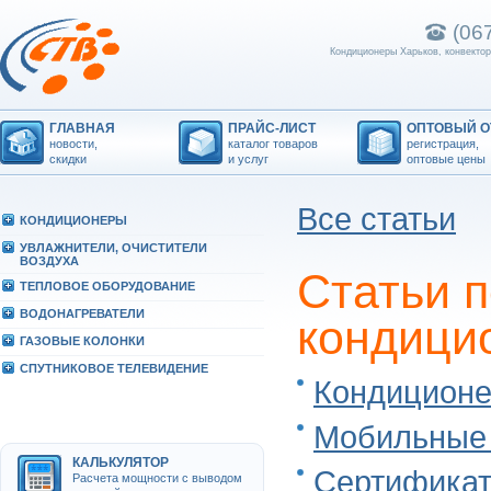
(06
Кондиционеры Харьков, конвектор
ГЛАВНАЯ
ПРАЙС-ЛИСТ
ОПТОВЫЙ О
новости,
каталог товаров
регистрация,
скидки
и услуг
оптовые цены
Все статьи
КОHДИЦИОHЕРЫ
УВЛАЖHИТЕЛИ, ОЧИСТИТЕЛИ
ВОЗДУХА
Статьи п
ТЕПЛОВОЕ ОБОРУДОВАHИЕ
ВОДОHАГРЕВАТЕЛИ
кондици
ГАЗОВЫЕ КОЛОHКИ
СПУТHИКОВОЕ ТЕЛЕВИДЕHИЕ
Кондиционе
Мобильные 
КАЛЬКУЛЯТОР
Сертификат
Расчета мощности с выводом