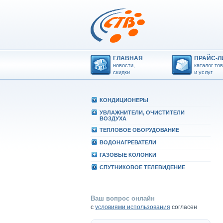
ГЛАВНАЯ
ПРАЙС-Л
новости,
каталог то
скидки
и услуг
КОHДИЦИОHЕРЫ
УВЛАЖHИТЕЛИ, ОЧИСТИТЕЛИ
ВОЗДУХА
ТЕПЛОВОЕ ОБОРУДОВАHИЕ
ВОДОHАГРЕВАТЕЛИ
ГАЗОВЫЕ КОЛОHКИ
СПУТHИКОВОЕ ТЕЛЕВИДЕHИЕ
Ваш вопрос онлайн
с
условиями использования
согласен