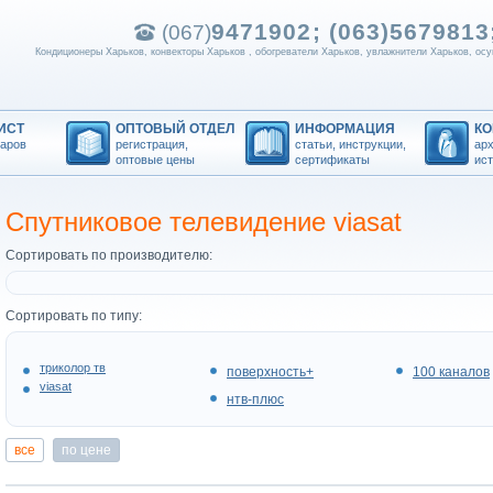
9471902; (063)
5679813;
(067)
Кондиционеры Харьков, конвекторы Харьков , обогреватели Харьков, увлажнители Харьков, осу
ИСТ
ОПТОВЫЙ ОТДЕЛ
ИНФОРМАЦИЯ
К
варов
регистрация,
статьи, инструкции,
арх
оптовые цены
сертификаты
ис
Спутниковое телевидение viasat
Сортировать по производителю:
Сортировать по типу:
триколор тв
поверхность+
100 каналов
viasat
нтв-плюс
все
по цене