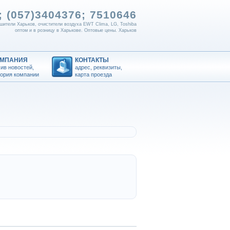
 (057)
3404376; 7510646
шители Харьков, очистители воздуха EWT Clima, LG, Toshiba
оптом и в розницу в Харькове. Оптовые цены. Харьков
ОМПАНИЯ
КОНТАКТЫ
ив новостей,
адрес, реквизиты,
тория компании
карта проезда