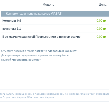
Модель
Цена
--
Комплект для приема каналов VIASAT
Комплект 0,9
0.00
комплект 1,1
0.00
Все матчи украинской Премьер-лиги в прямом эфире!
0.00
Отметьте позиции в графе
“заказ”
и
“добавьте в корзину”
.
Для просмотра содержимого корзины воспользуйтесь
кнопкой
“проверить корзину”
тели
Купить кондиционеры в Харькове
Кондиционеры
Конвекторы
Увлажнители
обогреват
ов
Осушители Харьков
Обогреватели Харьков