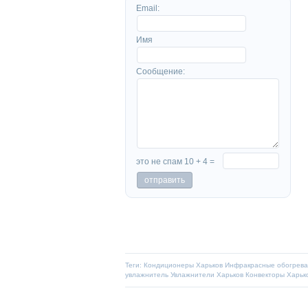
Email:
Имя
Сообщение:
это не спам 10 + 4 =
Теги:
Кондиционеры Харьков
Инфракрасные обогрева
увлажнитель
Увлажнители Харьков
Конвекторы Харьк