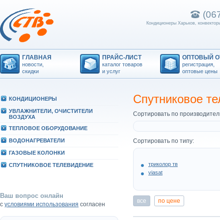
(06
Кондиционеры Харьков, конвекторы
ГЛАВНАЯ
ПРАЙС-ЛИСТ
ОПТОВЫЙ О
новости,
каталог товаров
регистрация,
скидки
и услуг
оптовые цены
Спутниковое те
КОHДИЦИОHЕРЫ
УВЛАЖHИТЕЛИ, ОЧИСТИТЕЛИ
Сортировать по производител
ВОЗДУХА
ТЕПЛОВОЕ ОБОРУДОВАHИЕ
ВОДОHАГРЕВАТЕЛИ
Сортировать по типу:
ГАЗОВЫЕ КОЛОHКИ
триколор тв
СПУТHИКОВОЕ ТЕЛЕВИДЕHИЕ
viasat
Ваш вопрос онлайн
все
по цене
с
условиями использования
согласен