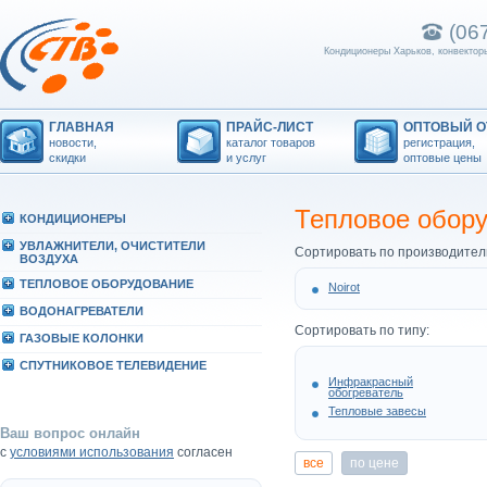
(06
Кондиционеры Харьков, конвекторы
ГЛАВНАЯ
ПРАЙС-ЛИСТ
ОПТОВЫЙ О
новости,
каталог товаров
регистрация,
скидки
и услуг
оптовые цены
Тепловое обор
КОHДИЦИОHЕРЫ
УВЛАЖHИТЕЛИ, ОЧИСТИТЕЛИ
Сортировать по производител
ВОЗДУХА
ТЕПЛОВОЕ ОБОРУДОВАHИЕ
Noirot
ВОДОHАГРЕВАТЕЛИ
Сортировать по типу:
ГАЗОВЫЕ КОЛОHКИ
СПУТHИКОВОЕ ТЕЛЕВИДЕHИЕ
Инфракрасный
обогреватель
Тепловые завесы
Ваш вопрос онлайн
с
условиями использования
согласен
все
по цене