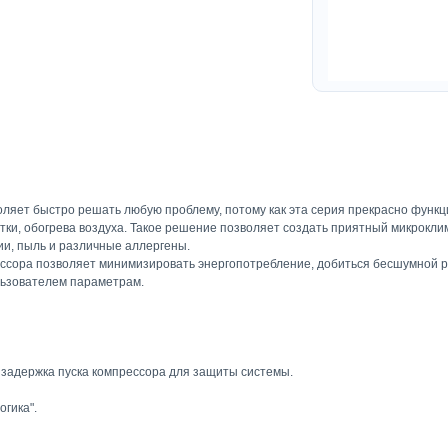
ляет быстро решать любую проблему, потому как эта серия прекрасно функц
тки, обогрева воздуха. Такое решение позволяет создать приятный микрокли
ии, пыль и различные аллергены.
сора позволяет минимизировать энергопотребление, добиться бесшумной ра
льзователем параметрам.
 задержка пуска компрессора для защиты системы.
огика".