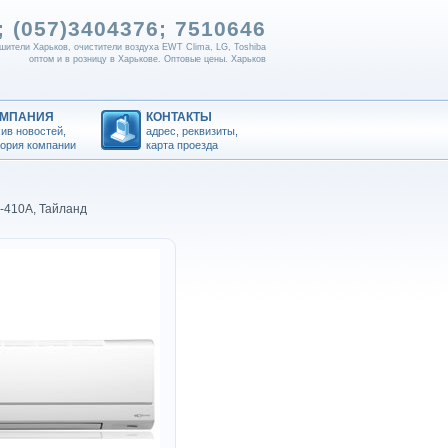
 (057)
3404376; 7510646
шители Харьков, очистители воздуха EWT Clima, LG, Toshiba
оптом и в розницу в Харькове. Оптовые цены. Харьков
ОМПАНИЯ
КОНТАКТЫ
ив новостей,
адрес, реквизиты,
тория компании
карта проезда
R-410A, Тайланд