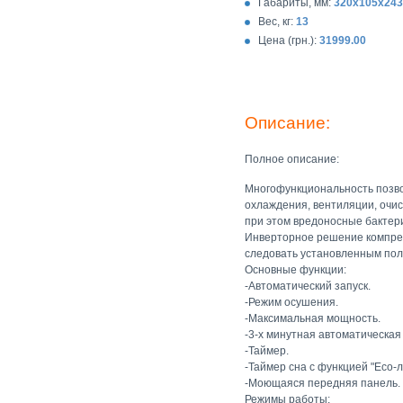
Габариты, мм:
320х105х243
Вес, кг:
13
Цена (грн.):
31999.00
Описание:
Полное описание:
Многофункциональность позво
охлаждения, вентиляции, очис
при этом вредоносные бактер
Инверторное решение компрес
следовать установленным по
Основные функции:
-Автоматический запуск.
-Режим осушения.
-Максимальная мощность.
-3-х минутная автоматическая
-Таймер.
-Таймер сна с функцией "Есо-л
-Моющаяся передняя панель.
Режимы работы: