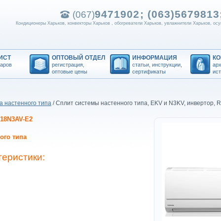
9471902; (063)
5679813;
(067)
Кондиционеры Харьков, конвекторы Харьков , обогреватели Харьков, увлажнители Харьков, осу
ИСТ
ОПТОВЫЙ ОТДЕЛ
ИНФОРМАЦИЯ
К
варов
регистрация,
статьи, инструкции,
арх
оптовые цены
сертификаты
ис
а настенного типа
/ Сплит системы настенного типа, EKV и N3KV, инвертор, 
18N3AV-E2
ого типа
теристики: