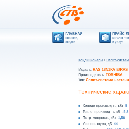
ГЛАВНАЯ
ПРАЙС-Л
новости,
каталог то
скидки
и услуг
Кондиционеры
/
Сплит-систем
RAS-18N3KV-E/RAS-
Модель:
TOSHIBA
Производитель:
Сплит-система настенн
Тип:
Технические харак
Холодо-производ-ть, кВт:
5
Тепло- производ-ть, кВт:
5,8
Потр. мощность, кВт:
1,56
Уровень шума, дБ:
44