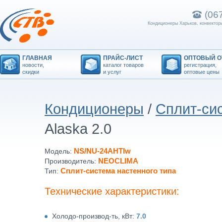
(06
Кондиционеры Харьков, конвекторы
ГЛАВНАЯ
ПРАЙС-ЛИСТ
ОПТОВЫЙ О
новости,
каталог товаров
регистрация,
скидки
и услуг
оптовые цены
Кондиционеры
/
Сплит-сис
Alaska 2.0
NS/NU-24AHTIw
Модель:
NEOCLIMA
Производитель:
Сплит-система настенного типа
Тип:
Технические характеристики:
Холодо-производ-ть, кВт:
7.0