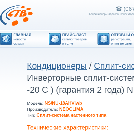
(06
Кондиционеры Харьков, конвекторы
ГЛАВНАЯ
ПРАЙС-ЛИСТ
ОПТОВЫЙ О
новости,
каталог товаров
регистрация,
скидки
и услуг
оптовые цены
Кондиционеры
/
Сплит-сис
Инверторные сплит-систем
-20 C ) (гарантия 2 года) 
NS/NU-18AHVIwb
Модель:
NEOCLIMA
Производитель:
Сплит-система настенного типа
Тип:
Технические характеристики: