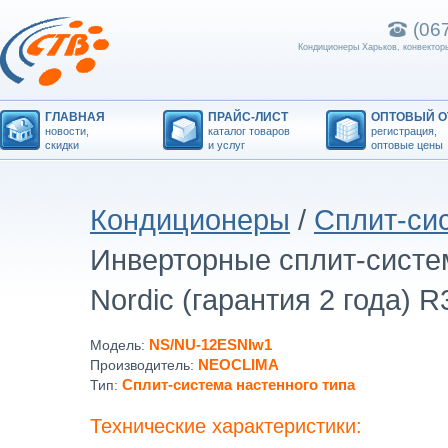
(06
Кондиционеры Харьков, конвекторы
ГЛАВНАЯ
ПРАЙС-ЛИСТ
ОПТОВЫЙ О
новости,
каталог товаров
регистрация,
скидки
и услуг
оптовые цены
Кондиционеры
/
Сплит-сис
Инверторные сплит-систем
Nordic (гарантия 2 года) R
NS/NU-12ESNIw1
Модель:
NEOCLIMA
Производитель:
Сплит-система настенного типа
Тип:
Технические характеристики: