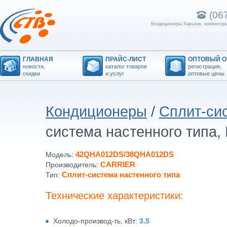
(06
Кондиционеры Харьков, конвекторы
ГЛАВНАЯ
ПРАЙС-ЛИСТ
ОПТОВЫЙ О
новости,
каталог товаров
регистрация,
скидки
и услуг
оптовые цены
Кондиционеры
/
Сплит-сис
система настенного типа, H
42QHA012DS/38QHA012DS
Модель:
CARRIER
Производитель:
Сплит-система настенного типа
Тип:
Технические характеристики:
Холодо-производ-ть, кВт:
3.5